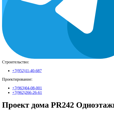
Строительство:
+7(952)11-40-687
Проектирование:
+7(963)04-08-001
+7(962)266-26-61
Проект дома PR242 Одноэтаж